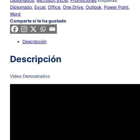
Diplomados
,
Microsoft Excel
,
Promociones
Etiquetas:
Diplomado
,
Excel
,
Office
,
One Drive
,
Outlook
,
Power Point
,
Word
Comparte si te ha gustado
Descripción
Descripción
Video Demostrativo