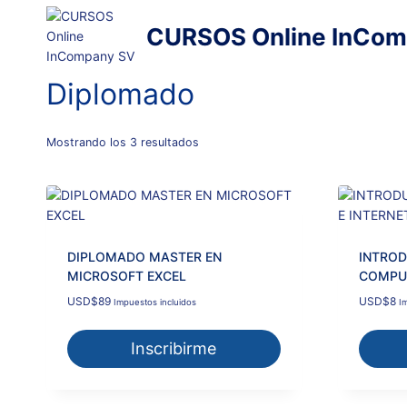
Saltar
al
CURSOS Online InCom
contenido
Diplomado
Ordenado
Mostrando los 3 resultados
por
popularidad
DIPLOMADO MASTER EN
INTROD
MICROSOFT EXCEL
COMPUT
USD
$
89
USD
$
8
Impuestos incluidos
I
Inscribirme