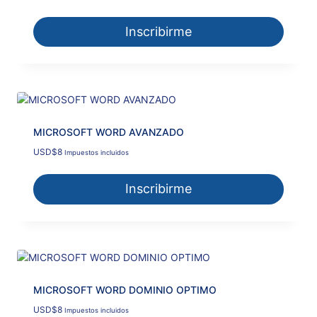
precio
precio
original
actual
Inscribirme
era:
es:
USD$12.
USD$11.
MICROSOFT WORD AVANZADO
USD
$
8
Impuestos incluidos
Inscribirme
MICROSOFT WORD DOMINIO OPTIMO
USD
$
8
Impuestos incluidos