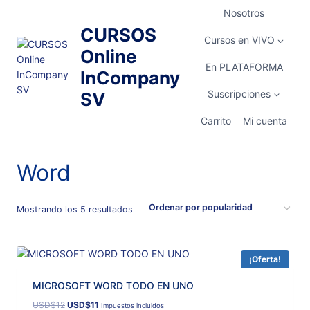
Saltar
Nosotros
al
CURSOS
contenido
Cursos en VIVO
Online
En PLATAFORMA
InCompany
Suscripciones
SV
Carrito
Mi cuenta
Word
Ordenado
Mostrando los 5 resultados
por
popularidad
¡Oferta!
MICROSOFT WORD TODO EN UNO
El
El
USD
$
12
USD
$
11
Impuestos incluidos