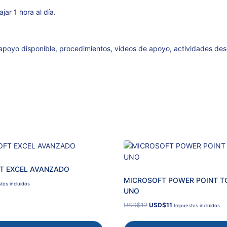
ar 1 hora al día.
apoyo disponible, procedimientos, videos de apoyo, actividades de
T EXCEL AVANZADO
MICROSOFT POWER POINT T
tos incluidos
UNO
El
El
USD
$
12
USD
$
11
Impuestos incluidos
precio
precio
original
actual