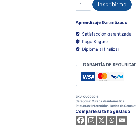
REDES
Inscribirme
BÁSICAS
DE
COMPUTADORAS
Aprendizaje Garantizado
cantidad
Satisfacción garantizada
Pago Seguro
Diploma al finalizar
GARANTÍA DE SEGURIDAD
SKU:
CU0039-1
Categoría:
Cursos de informática
Etiquetas:
Informática
,
Redes de Comput
Comparte si te ha gustado