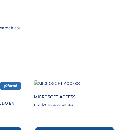
scargables)
¡Oferta!
MICROSOFT ACCESS
ODO EN
USD
$
8
Impuestos incluidos