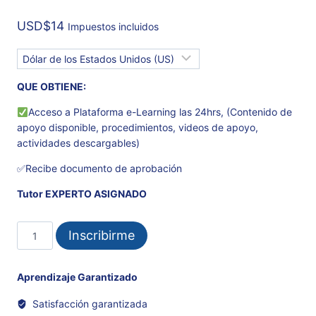
USD
$
14
Impuestos incluidos
QUE OBTIENE:
Acceso a Plataforma e-Learning las 24hrs, (Contenido de
apoyo disponible, procedimientos, videos de apoyo,
actividades descargables)
✅Recibe documento de aprobación
Tutor EXPERTO ASIGNADO
INGLÉS
Inscribirme
TÉCNICO
ENFOCADO
A
Aprendizaje Garantizado
SOLDADURA
Satisfacción garantizada
cantidad