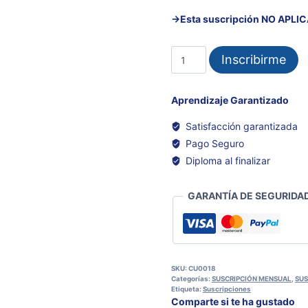
→Esta suscripción NO APLI
SUSCRIPCIÓN
Inscribirme
MENSUAL
(PERSONAL)
cantidad
Aprendizaje Garantizado
Satisfacción garantizada
Pago Seguro
Diploma al finalizar
GARANTÍA DE SEGURIDAD
SKU:
CU0018
Categorías:
SUSCRIPCIÓN MENSUAL
,
SUS
Etiqueta:
Suscripciones
Comparte si te ha gustado