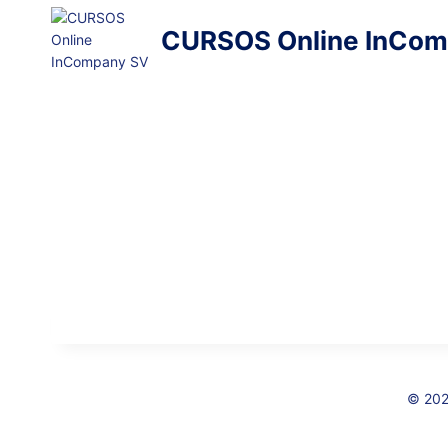
Saltar
al
CURSOS Online InCom
contenido
© 202