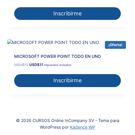
Inscribirme
¡Oferta!
MICROSOFT POWER POINT TODO EN UNO
El
El
USD
$
12
USD
$
11
Impuestos incluidos
precio
precio
original
actual
Inscribirme
era:
es:
USD$12.
USD$11.
© 2026 CURSOS Online InCompany SV - Tema para
WordPress por
Kadence WP