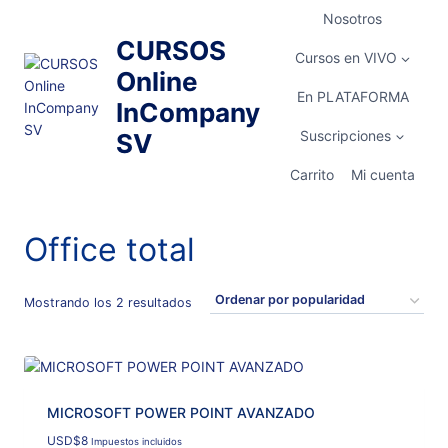
Saltar
Nosotros
al
CURSOS
contenido
Cursos en VIVO
Online
En PLATAFORMA
InCompany
Suscripciones
SV
Carrito
Mi cuenta
Office total
Ordenado
Mostrando los 2 resultados
por
popularidad
MICROSOFT POWER POINT AVANZADO
USD
$
8
Impuestos incluidos