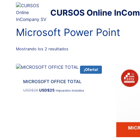
Saltar
al
CURSOS Online InCom
contenido
Microsoft Power Point
Ordenado
Mostrando los 2 resultados
por
popularidad
¡Oferta!
MICROSOFT OFFICE TOTAL
El
El
USD
$
26
USD
$
25
Impuestos incluidos
precio
precio
original
actual
era:
es:
USD$26.
USD$25.