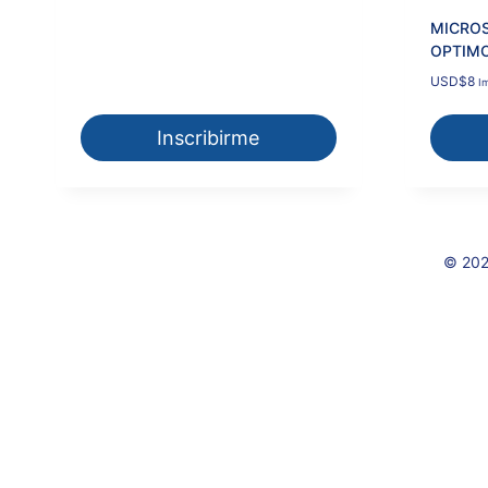
MICROS
OPTIM
USD
$
8
I
Inscribirme
© 202