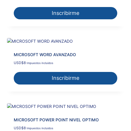
precio
precio
original
actual
Inscribirme
era:
es:
USD$12.
USD$11.
MICROSOFT WORD AVANZADO
USD
$
8
Impuestos incluidos
Inscribirme
MICROSOFT POWER POINT NIVEL OPTIMO
USD
$
8
Impuestos incluidos