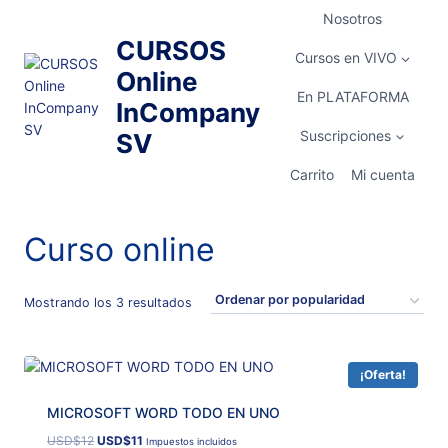
Saltar
Nosotros
al
CURSOS
contenido
Cursos en VIVO
Online
En PLATAFORMA
InCompany
Suscripciones
SV
Carrito
Mi cuenta
Curso online
Ordenado
Mostrando los 3 resultados
por
popularidad
¡Oferta!
MICROSOFT WORD TODO EN UNO
El
El
USD
$
12
USD
$
11
Impuestos incluidos