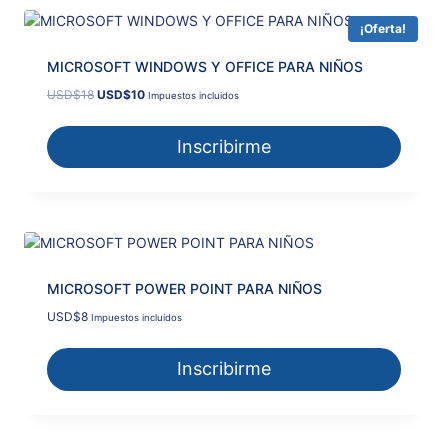
popularidad
¡Oferta!
MICROSOFT WINDOWS Y OFFICE PARA NIÑOS
El
El
USD
$
18
USD
$
10
Impuestos incluidos
precio
precio
original
actual
Inscribirme
era:
es:
USD$18.
USD$10.
MICROSOFT POWER POINT PARA NIÑOS
USD
$
8
Impuestos incluidos
Inscribirme